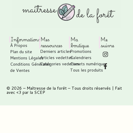
Informations
Mes
Ma
Me
ressources
boutique
suivre
À Propos
Derniers articles
Promotions
Plan du site
Articles vedettes
Calendriers
Mentions Légales
Catégories vedettes
Carnets numérique
Conditions Générales
Tous les produits
de Ventes
© 2026 –
Maîtresse de la forêt
– Tous droits réservés | Fait
avec <3 par
la SCEP