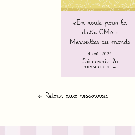
«En route pour la
dictée CM» :
Merveilles du monde
4 août 2026
Découvrir la
ressource →
← Retour aux ressources