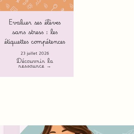
Evaluer ses élèves
sans stress : les
étiquettes compétences
23 juillet 2026
Découvrir la
ressource →