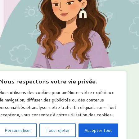
Nous respectons votre vie privée.
Ma boutique
Me suivre
Nous utilisons des cookies pour améliorer votre expérience
romotions
de navigation, diffuser des publicités ou des contenus
alendriers
personnalisés et analyser notre trafic. En cliquant sur « Tout
arnets numérique
ous les produits
accepter », vous consentez à notre utilisation des cookies.
Personnaliser
Tout rejeter
Accepter tout