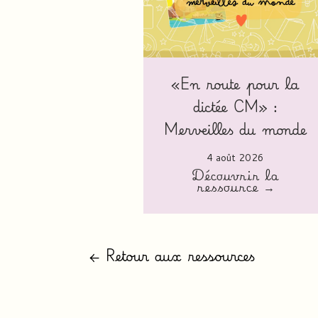
«En route pour la
dictée CM» :
Merveilles du monde
4 août 2026
Découvrir la
ressource →
← Retour aux ressources