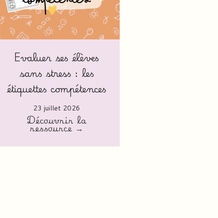
Evaluer ses élèves
sans stress : les
étiquettes compétences
23 juillet 2026
Découvrir la
ressource →