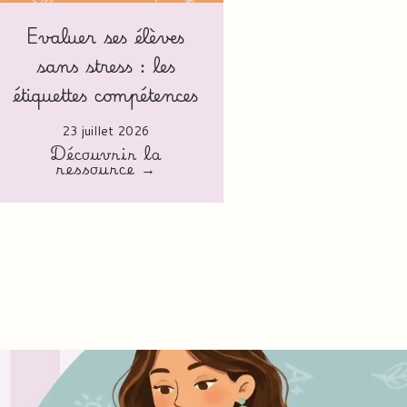
Evaluer ses élèves
sans stress : les
étiquettes compétences
23 juillet 2026
Découvrir la
ressource →