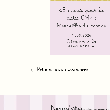
«En route pour la
dictée CM» :
Merveilles du monde
4 août 2026
Découvrir la
ressource →
← Retour aux ressources
Newsletter
Inscrivez-vous à la newsletter pour re