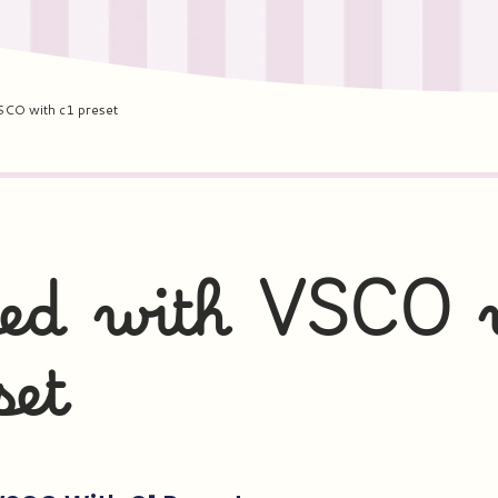
SCO with c1 preset
sed with VSCO 
set