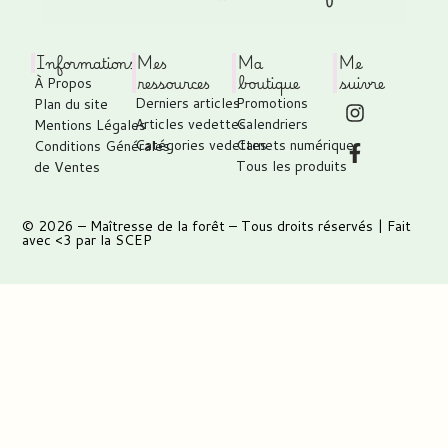
Informations
Mes
Ma
Me
ressources
boutique
suivre
À Propos
Derniers articles
Promotions
Plan du site
Articles vedettes
Calendriers
Mentions Légales
Catégories vedettes
Carnets numérique
Conditions Générales
Tous les produits
de Ventes
© 2026 –
Maîtresse de la forêt
– Tous droits réservés | Fait
avec <3 par
la SCEP