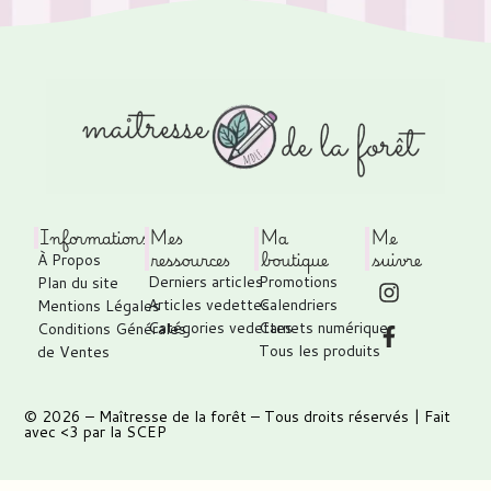
Informations
Mes
Ma
Me
ressources
boutique
suivre
À Propos
Derniers articles
Promotions
Plan du site
Articles vedettes
Calendriers
Mentions Légales
Catégories vedettes
Carnets numérique
Conditions Générales
Tous les produits
de Ventes
© 2026 –
Maîtresse de la forêt
– Tous droits réservés | Fait
avec <3 par
la SCEP