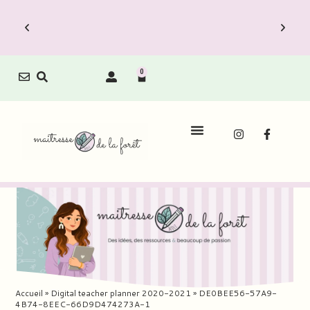
0
Le Carnet de Direction est dispo !
Le C
couvrez vite les Packs Carnets à prix
Découvr
réduit.
Accueil
»
Digital teacher planner 2020-2021
»
DE0BEE56-57A9-
4B74-8EEC-66D9D474273A-1