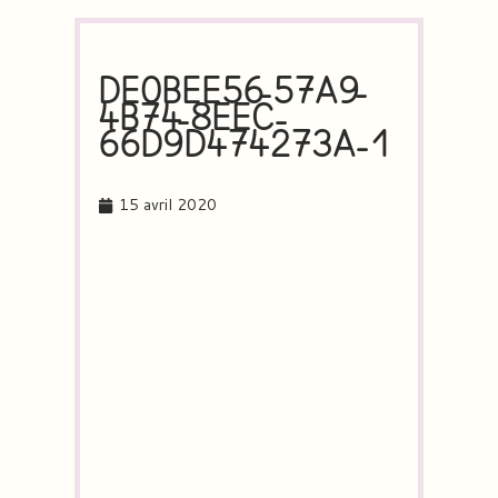
DE0BEE56-57A9-
4B74-8EEC-
66D9D474273A-1
15 avril 2020