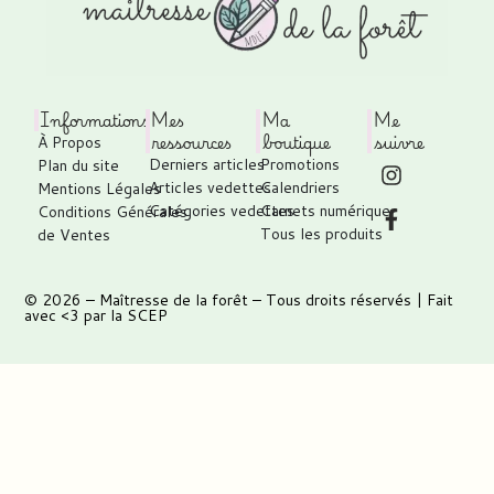
Informations
Mes
Ma
Me
ressources
boutique
suivre
À Propos
Derniers articles
Promotions
Plan du site
Articles vedettes
Calendriers
Mentions Légales
Catégories vedettes
Carnets numérique
Conditions Générales
Tous les produits
de Ventes
© 2026 –
Maîtresse de la forêt
– Tous droits réservés | Fait
avec <3 par
la SCEP