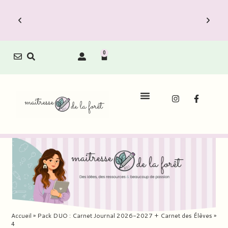
0
Le Carnet de Direction est dispo !
Découvrez vite les Packs Carnets à prix
réduit.
Accueil
»
Pack DUO : Carnet Journal 2026-2027 + Carnet des Élèves
»
4