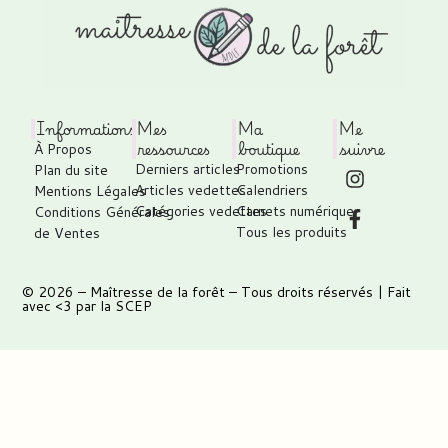
Informations
Mes
Ma
Me
ressources
boutique
suivre
À Propos
Derniers articles
Promotions
Plan du site
Articles vedettes
Calendriers
Mentions Légales
Catégories vedettes
Carnets numérique
Conditions Générales
Tous les produits
de Ventes
© 2026 –
Maîtresse de la forêt
– Tous droits réservés | Fait
avec <3 par
la SCEP