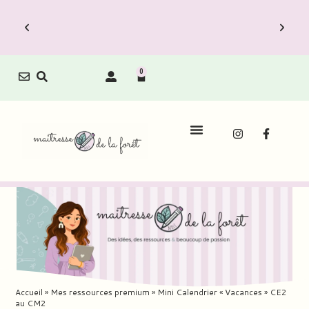
0
rection est dispo !
Le Carnet de Directio
Packs Carnets à prix
Découvrez vite les Packs 
uit.
réduit.
Accueil
»
Mes ressources premium
»
Mini Calendrier « Vacances » CE2
au CM2