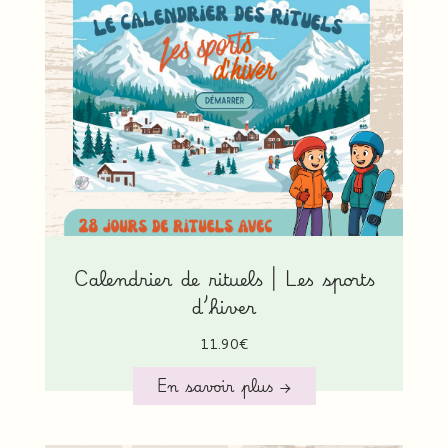
Calendrier de rituels | Les sports
d’hiver
11.90
€
En savoir plus →