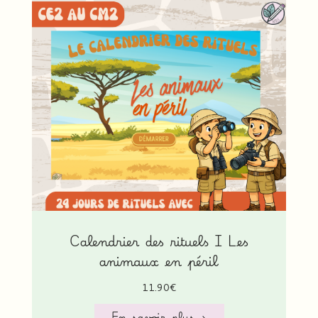
Calendrier des rituels I Les
animaux en péril
11.90
€
En savoir plus →