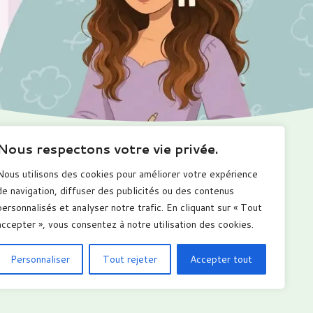
Nous respectons votre vie privée.
Ma boutique
Me suivre
Nous utilisons des cookies pour améliorer votre expérience
romotions
de navigation, diffuser des publicités ou des contenus
alendriers
personnalisés et analyser notre trafic. En cliquant sur « Tout
arnets numérique
ous les produits
accepter », vous consentez à notre utilisation des cookies.
Personnaliser
Tout rejeter
Accepter tout