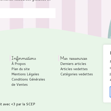
Informations
Mes ressources
À Propos
Derniers articles
P
Plan du site
Articles vedettes
C
Mentions Légales
Catégories vedettes
C
Conditions Générales
T
de Ventes
it avec <3 par
la SCEP