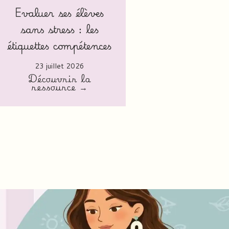
Evaluer ses élèves
sans stress : les
étiquettes compétences
23 juillet 2026
Découvrir la
ressource →