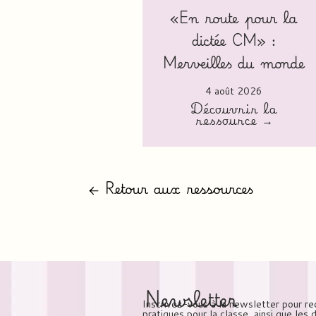
«En route pour la
dictée CM» :
Merveilles du monde
4 août 2026
Découvrir la
ressource →
← Retour aux ressources
Newsletter
Inscrivez-vous à la newsletter pour re
pratiques pour la classe, ainsi que les