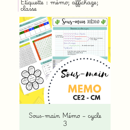
Étiquette : mémo; affichage;
classe
Sous-main Mémo – cycle
3