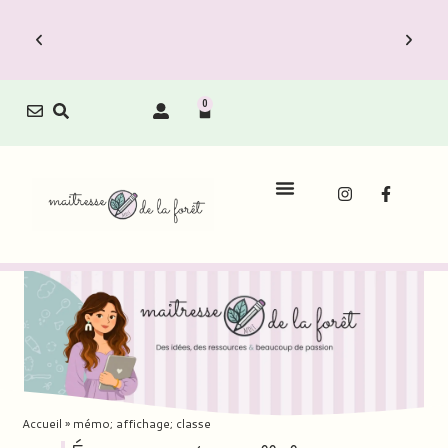
0
Le Carnet de Direction est dispo !
Découvrez vite les Packs Carnets à prix
réduit.
Accueil
»
mémo; affichage; classe