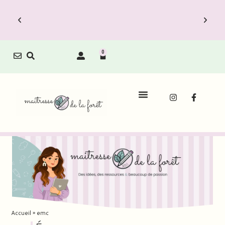
0
Le Carnet de Direction est dispo !
Découvrez vite les Packs Carnets à prix
réduit.
Accueil
»
emc