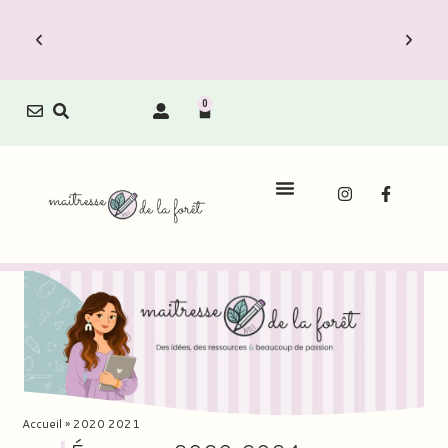
0
Le Carnet de Direction est dispo !
Découvrez vite les Packs Carnets à prix
réduit.
Accueil
»
2020 2021